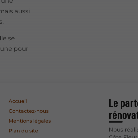
z une
mais aussi
s.
le se
Baune pour
Le part
Accueil
rénova
Contactez-nous
Mentions légales
Nous réali
Plan du site
Côte Fleur