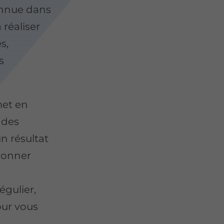
onnue dans
réaliser
s,
s
met en
 des
n résultat
edonner
égulier,
our vous