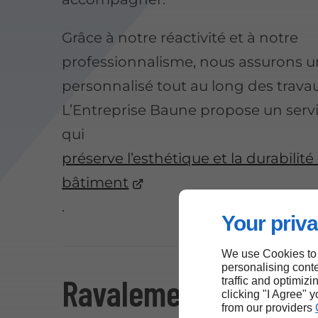
Grâce à notre réactivité et à notre
professionnalisme, nous assurons un
personnalisé tout au long des trava
L’Entreprise Baune propose un servi
qui
préserve l’esthétique et la durabilité
bâtiment
.
Your priva
We use Cookies to
personalising conte
Ravalement de façad
traffic and optimizi
clicking "I Agree" 
from our providers