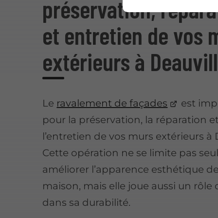
préservation, répara
et entretien de vos 
extérieurs à Deauvil
Le
ravalement de façades
est imp
pour la préservation, la réparation e
l’entretien de vos murs extérieurs à 
Cette opération ne se limite pas se
améliorer l’apparence esthétique de
maison, mais elle joue aussi un rôle 
dans sa durabilité.