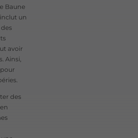
ise Baune
inclut un
 des
nts
ut avoir
. Ainsi,
 pour
éries.
ter des
 en
mes
à