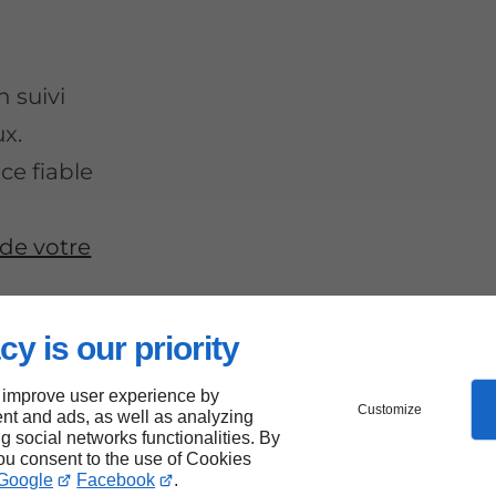
 suivi
ux.
ce fiable
 de votre
cy is our priority
 improve user experience by
Customize
nt and ads, as well as analyzing
e :
ng social networks functionalities. By
you consent to the use of Cookies
Google
Facebook
.