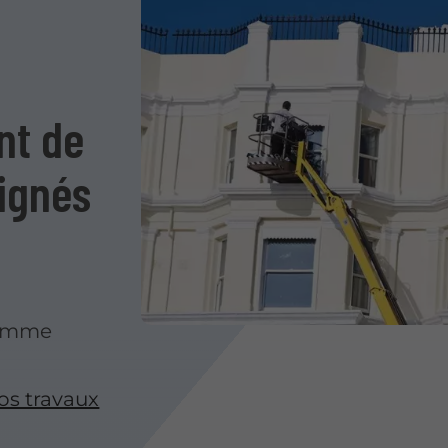
nt de
oignés
comme
os travaux