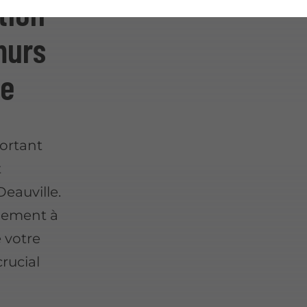
tion
murs
le
ortant
t
Deauville.
ulement à
 votre
crucial