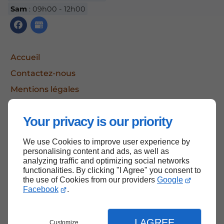
Sam
: 09h00 - 12h00
Accueil
Contactez-nous
Mentions légales
Plan du site
Your privacy is our priority
We use Cookies to improve user experience by
Haut de page
personalising content and ads, as well as
analyzing traffic and optimizing social networks
functionalities. By clicking "I Agree" you consent to
the use of Cookies from our providers
Google
Facebook
.
I AGREE
Customize