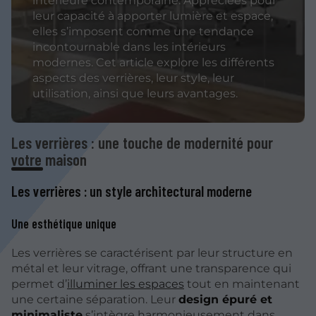
intérieure contemporaine. Appréciées pour
leur capacité à apporter lumière et espace,
elles s’imposent comme une tendance
incontournable dans les intérieurs
modernes. Cet article explore les différents
aspects des verrières, leur style, leur
utilisation, ainsi que leurs avantages.
Les verrières : une touche de modernité pour
votre maison
Les verrières : un style architectural moderne
Une esthétique unique
Les verrières se caractérisent par leur structure en
métal et leur vitrage, offrant une transparence qui
permet d’
illuminer les espaces
tout en maintenant
une certaine séparation. Leur
design épuré et
minimaliste
s’intègre harmonieusement dans