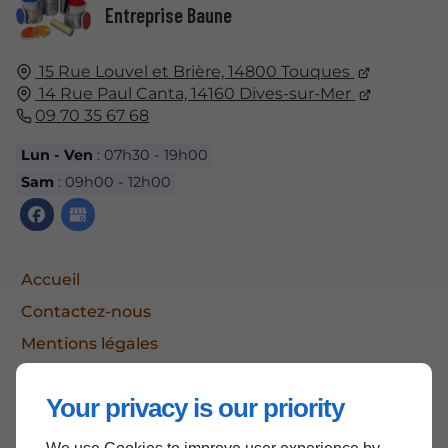
Entreprise Baune
15 Rue Louvel et Brière, 14800 Touques
14 Rue Paul Canta, 14160 Dives-sur-Mer
09 70 35 67 68
Lun - Ven
: 07h30 - 19h00
Sam
: 09h00 - 12h00
Accueil
Contactez-nous
Mentions légales
Plan du site
Your privacy is our priority